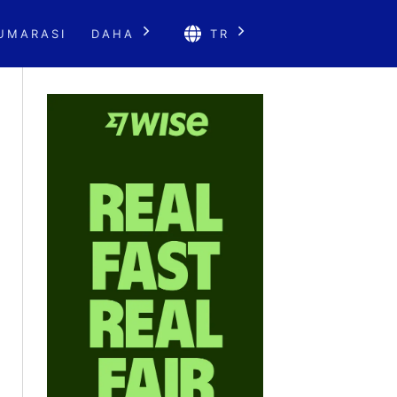
UMARASI
DAHA
TR