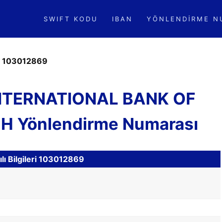
SWIFT KODU
IBAN
YÖNLENDIRME N
»
103012869
INTERNATIONAL BANK OF
 Yönlendirme Numarası
ı Bilgileri 103012869