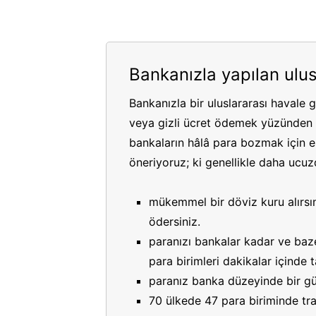
Bankanızla yapılan ulus
Bankanızla bir uluslararası havale 
veya gizli ücret ödemek yüzünden p
bankaların hâlâ para bozmak için es
öneriyoruz; ki genellikle daha ucuzdu
mükemmel bir döviz kuru alırsın
ödersiniz.
paranızı bankalar kadar ve bazen
para birimleri dakikalar içinde
paranız banka düzeyinde bir gü
70 ülkede 47 para biriminde tran