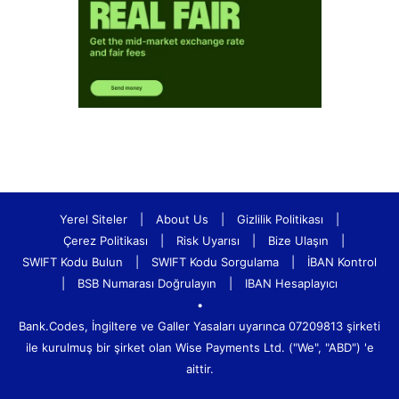
Yerel Siteler
|
About Us
|
Gizlilik Politikası
|
Çerez Politikası
|
Risk Uyarısı
|
Bize Ulaşın
|
SWIFT Kodu Bulun
|
SWIFT Kodu Sorgulama
|
İBAN Kontrol
|
BSB Numarası Doğrulayın
|
IBAN Hesaplayıcı
•
Bank.Codes, İngiltere ve Galler Yasaları uyarınca 07209813 şirketi
ile kurulmuş bir şirket olan Wise Payments Ltd. ("We", "ABD") 'e
aittir.