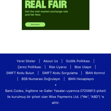
Yerel Siteler
|
About Us
|
Gizlilik Politikası
|
Çerez Politikası
|
Risk Uyarısı
|
Bize Ulaşın
|
SWIFT Kodu Bulun
|
SWIFT Kodu Sorgulama
|
İBAN Kontrol
|
BSB Numarası Doğrulayın
|
IBAN Hesaplayıcı
•
Bank.Codes, İngiltere ve Galler Yasaları uyarınca 07209813 şirketi
ile kurulmuş bir şirket olan Wise Payments Ltd. ("We", "ABD") 'e
aittir.