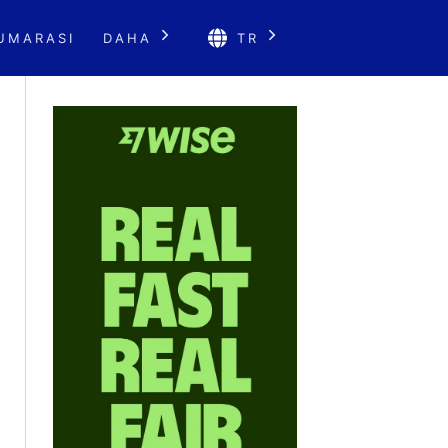
UMARASI
DAHA
TR