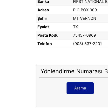
Banka
FIRST NATIONAL 
Adres
P O BOX 909
Şehir
MT VERNON
Eyalet
TX
Posta Kodu
75457-0909
Telefon
(903) 537-2201
Yönlendirme Numarası B
Arama