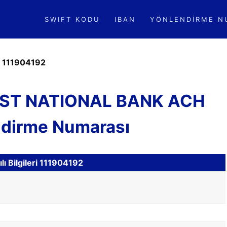
SWIFT KODU
IBAN
YÖNLENDIRME N
»
111904192
IRST NATIONAL BANK ACH
ndirme Numarası
ı Bilgileri 111904192