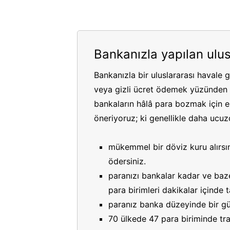
Bankanızla yapılan ulus
Bankanızla bir uluslararası havale 
veya gizli ücret ödemek yüzünden p
bankaların hâlâ para bozmak için es
öneriyoruz; ki genellikle daha ucuzdu
mükemmel bir döviz kuru alırsın
ödersiniz.
paranızı bankalar kadar ve bazen
para birimleri dakikalar içinde
paranız banka düzeyinde bir gü
70 ülkede 47 para biriminde tran