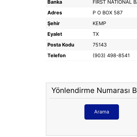
Banka
FIRST NATIONAL 
Adres
P O BOX 587
Şehir
KEMP
Eyalet
TX
Posta Kodu
75143
Telefon
(903) 498-8541
Yönlendirme Numarası B
Arama