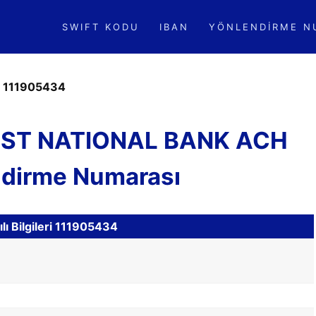
SWIFT KODU
IBAN
YÖNLENDIRME N
»
111905434
IRST NATIONAL BANK ACH
ndirme Numarası
ı Bilgileri 111905434