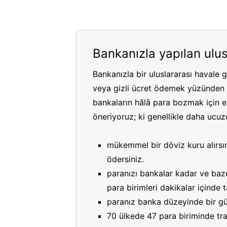
Bankanızla yapılan ulus
Bankanızla bir uluslararası havale 
veya gizli ücret ödemek yüzünden p
bankaların hâlâ para bozmak için es
öneriyoruz; ki genellikle daha ucuzdu
mükemmel bir döviz kuru alırsın
ödersiniz.
paranızı bankalar kadar ve bazen
para birimleri dakikalar içinde
paranız banka düzeyinde bir gü
70 ülkede 47 para biriminde tran