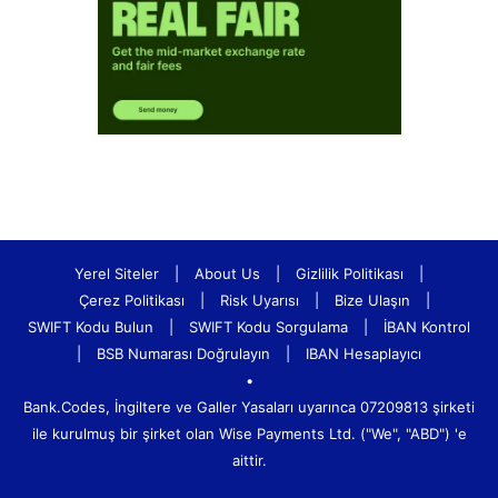
Yerel Siteler
|
About Us
|
Gizlilik Politikası
|
Çerez Politikası
|
Risk Uyarısı
|
Bize Ulaşın
|
SWIFT Kodu Bulun
|
SWIFT Kodu Sorgulama
|
İBAN Kontrol
|
BSB Numarası Doğrulayın
|
IBAN Hesaplayıcı
•
Bank.Codes, İngiltere ve Galler Yasaları uyarınca 07209813 şirketi
ile kurulmuş bir şirket olan Wise Payments Ltd. ("We", "ABD") 'e
aittir.