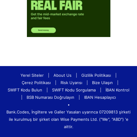
Yerel Siteler
|
About Us
|
Gizlilik Politikası
|
Çerez Politikası
|
Risk Uyarısı
|
Bize Ulaşın
|
SWIFT Kodu Bulun
|
SWIFT Kodu Sorgulama
|
İBAN Kontrol
|
BSB Numarası Doğrulayın
|
IBAN Hesaplayıcı
•
Bank.Codes, İngiltere ve Galler Yasaları uyarınca 07209813 şirketi
ile kurulmuş bir şirket olan Wise Payments Ltd. ("We", "ABD") 'e
aittir.