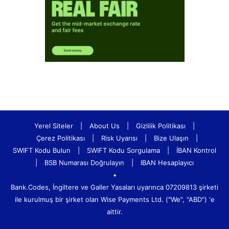
Yerel Siteler
|
About Us
|
Gizlilik Politikası
|
Çerez Politikası
|
Risk Uyarısı
|
Bize Ulaşın
|
SWIFT Kodu Bulun
|
SWIFT Kodu Sorgulama
|
İBAN Kontrol
|
BSB Numarası Doğrulayın
|
IBAN Hesaplayıcı
•
Bank.Codes, İngiltere ve Galler Yasaları uyarınca 07209813 şirketi
ile kurulmuş bir şirket olan Wise Payments Ltd. ("We", "ABD") 'e
aittir.