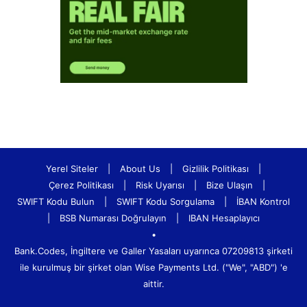
Yerel Siteler
|
About Us
|
Gizlilik Politikası
|
Çerez Politikası
|
Risk Uyarısı
|
Bize Ulaşın
|
SWIFT Kodu Bulun
|
SWIFT Kodu Sorgulama
|
İBAN Kontrol
|
BSB Numarası Doğrulayın
|
IBAN Hesaplayıcı
•
Bank.Codes, İngiltere ve Galler Yasaları uyarınca 07209813 şirketi
ile kurulmuş bir şirket olan Wise Payments Ltd. ("We", "ABD") 'e
aittir.