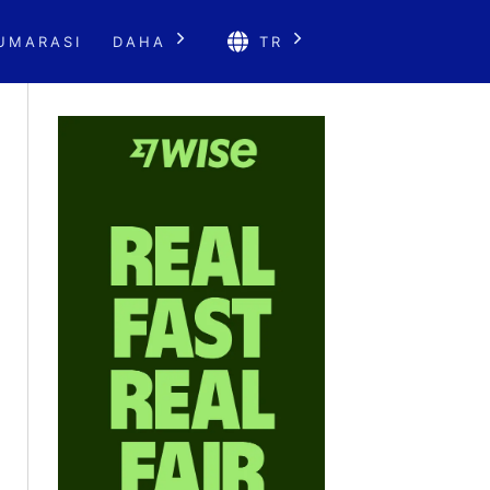
UMARASI
DAHA
TR