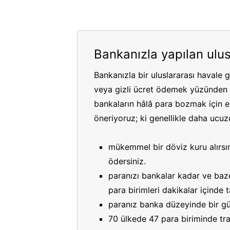
Bankanızla yapılan ulus
Bankanızla bir uluslararası havale 
veya gizli ücret ödemek yüzünden p
bankaların hâlâ para bozmak için es
öneriyoruz; ki genellikle daha ucuzdu
mükemmel bir döviz kuru alırsın
ödersiniz.
paranızı bankalar kadar ve bazen
para birimleri dakikalar içinde
paranız banka düzeyinde bir gü
70 ülkede 47 para biriminde tran