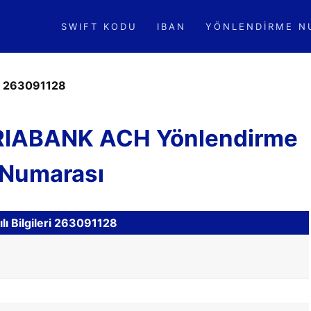
SWIFT KODU
IBAN
YÖNLENDIRME N
»
263091128
RIABANK ACH Yönlendirme
Numarası
ı Bilgileri 263091128