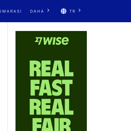
UMARASI
DAHA
TR