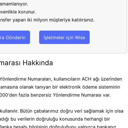
 tamamlanıyor.
venlikle korunur.
sfer yapan iki milyon müşteriye katılırsınız.
ra Gönderin
İşletmeler için Wise
marası Hakkında
önlendirme Numaraları, kullanıcıların ACH ağı üzerinden
masına olanak tanıyan bir elektronik ödeme sisteminin
.000'den fazla benzersiz Yönlendirme Numarası var.
ullanılır. Bütün çabalarımız doğru veri sağlamak için olsa
ğladığı bu verilerin doğruluğu konusunda herhangi bir
 Banka hesabı bilgisinin doğruluğunu yalnızca bankanız