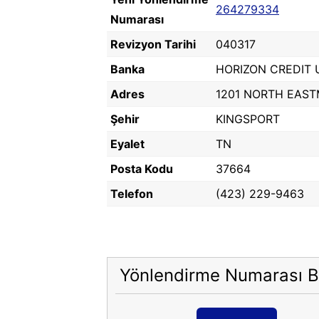
264279334
Numarası
Revizyon Tarihi
040317
Banka
HORIZON CREDIT 
Adres
1201 NORTH EAS
Şehir
KINGSPORT
Eyalet
TN
Posta Kodu
37664
Telefon
(423) 229-9463
Yönlendirme Numarası B