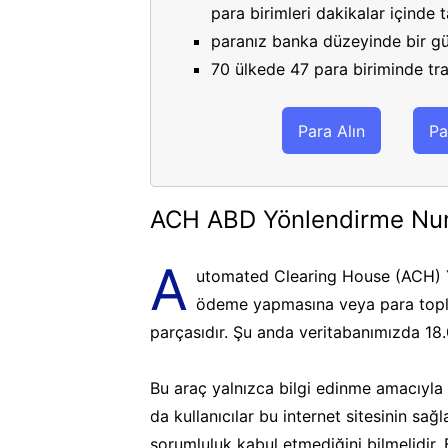
para birimleri dakikalar içinde
paranız banka düzeyinde bir gü
70 ülkede 47 para biriminde tran
Para Alın
Pa
ACH ABD Yönlendirme Nu
A
utomated Clearing House (ACH) Y
ödeme yapmasına veya para topla
parçasıdır. Şu anda veritabanımızda 18
Bu araç yalnızca bilgi edinme amacıyla k
da kullanıcılar bu internet sitesinin sa
sorumluluk kabul etmediğini bilmelidir.