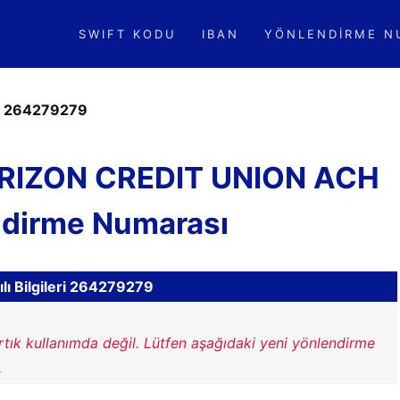
SWIFT KODU
IBAN
YÖNLENDIRME N
»
264279279
RIZON CREDIT UNION ACH
ndirme Numarası
lı Bilgileri 264279279
rtık kullanımda değil. Lütfen aşağıdaki yeni yönlendirme
.