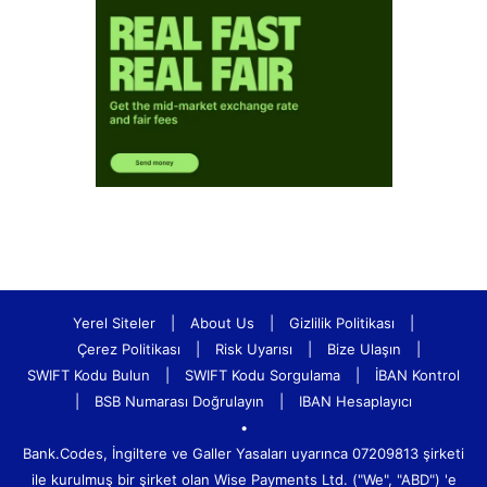
Yerel Siteler
|
About Us
|
Gizlilik Politikası
|
Çerez Politikası
|
Risk Uyarısı
|
Bize Ulaşın
|
SWIFT Kodu Bulun
|
SWIFT Kodu Sorgulama
|
İBAN Kontrol
|
BSB Numarası Doğrulayın
|
IBAN Hesaplayıcı
•
Bank.Codes, İngiltere ve Galler Yasaları uyarınca 07209813 şirketi
ile kurulmuş bir şirket olan Wise Payments Ltd. ("We", "ABD") 'e