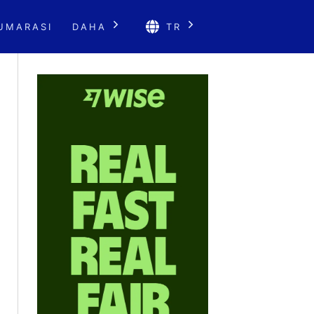
UMARASI
DAHA
TR