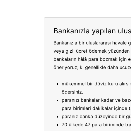
Bankanızla yapılan ulus
Bankanızla bir uluslararası havale 
veya gizli ücret ödemek yüzünden p
bankaların hâlâ para bozmak için es
öneriyoruz; ki genellikle daha ucuzdu
mükemmel bir döviz kuru alırsın
ödersiniz.
paranızı bankalar kadar ve bazen
para birimleri dakikalar içinde
paranız banka düzeyinde bir gü
70 ülkede 47 para biriminde tran