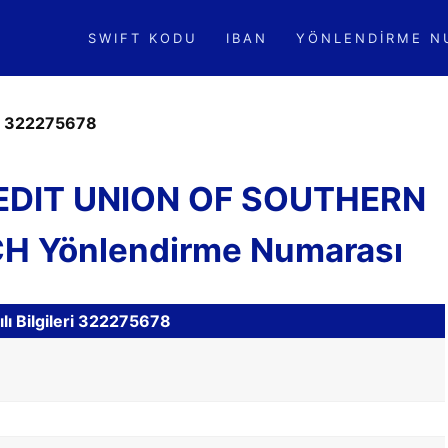
SWIFT KODU
IBAN
YÖNLENDIRME N
»
322275678
EDIT UNION OF SOUTHERN
H Yönlendirme Numarası
lı Bilgileri 322275678