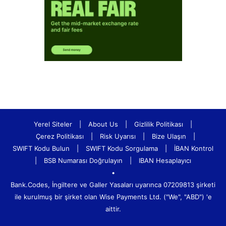
Yerel Siteler
|
About Us
|
Gizlilik Politikası
|
Çerez Politikası
|
Risk Uyarısı
|
Bize Ulaşın
|
SWIFT Kodu Bulun
|
SWIFT Kodu Sorgulama
|
İBAN Kontrol
|
BSB Numarası Doğrulayın
|
IBAN Hesaplayıcı
•
Bank.Codes, İngiltere ve Galler Yasaları uyarınca 07209813 şirketi
ile kurulmuş bir şirket olan Wise Payments Ltd. ("We", "ABD") 'e
aittir.