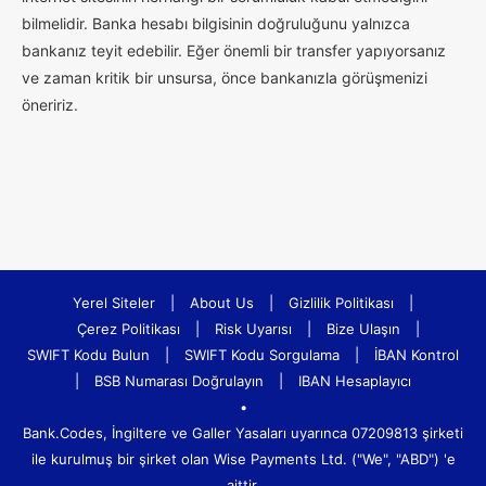
bilmelidir. Banka hesabı bilgisinin doğruluğunu yalnızca
bankanız teyit edebilir. Eğer önemli bir transfer yapıyorsanız
ve zaman kritik bir unsursa, önce bankanızla görüşmenizi
öneririz.
Yerel Siteler
|
About Us
|
Gizlilik Politikası
|
Çerez Politikası
|
Risk Uyarısı
|
Bize Ulaşın
|
SWIFT Kodu Bulun
|
SWIFT Kodu Sorgulama
|
İBAN Kontrol
|
BSB Numarası Doğrulayın
|
IBAN Hesaplayıcı
•
Bank.Codes, İngiltere ve Galler Yasaları uyarınca 07209813 şirketi
ile kurulmuş bir şirket olan Wise Payments Ltd. ("We", "ABD") 'e
aittir.