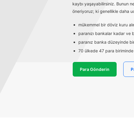
kaybı yaşayabilirsiniz. Bunun n
öneriyoruz; ki genellikle daha uc
mükemmel bir döviz kuru alırs
paranızı bankalar kadar ve ba
paranız banka düzeyinde bir
70 ülkede 47 para biriminde t
Para Gönderin
P