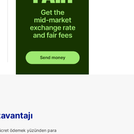
zavantajı
li ücret ödemek yüzünden para