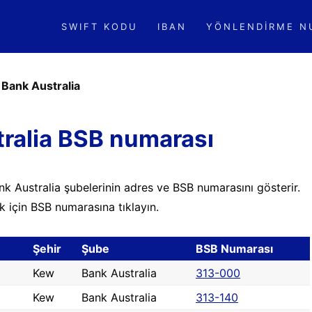
SWIFT KODU
IBAN
YÖNLENDIRME N
»
Bank Australia
ralia BSB numarası
k Australia şubelerinin adres ve BSB numarasını gösterir.
k için BSB numarasına tıklayın.
Şehir
Şube
BSB Numarası
Kew
Bank Australia
313-000
Kew
Bank Australia
313-140