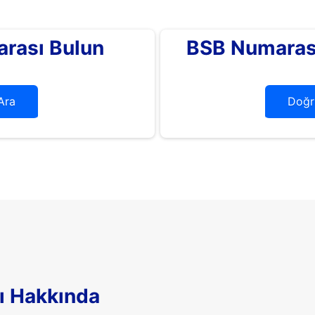
rası Bulun
BSB Numarası
Ara
Doğr
ı Hakkında