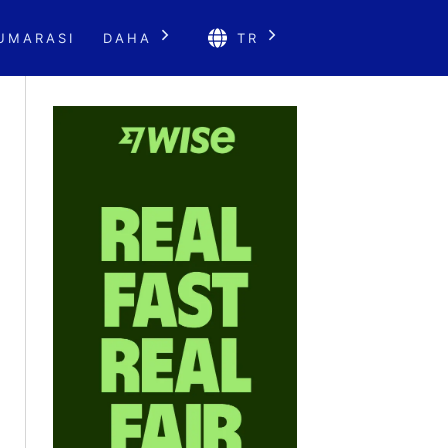
UMARASI
DAHA
TR