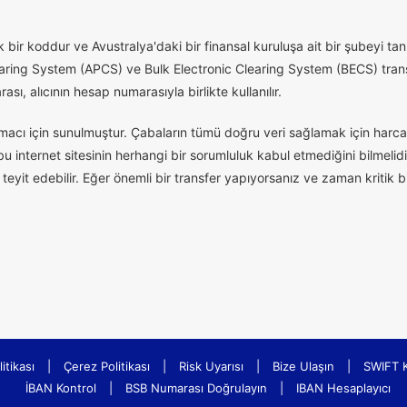
 bir koddur ve Avustralya'daki bir finansal kuruluşa ait bir şubeyi tanı
aring System (APCS) ve Bulk Electronic Clearing System (BECS) transfe
ı, alıcının hesap numarasıyla birlikte kullanılır.
macı için sunulmuştur. Çabaların tümü doğru veri sağlamak için harcan
 internet sitesinin herhangi bir sorumluluk kabul etmediğini bilmelidi
eyit edebilir. Eğer önemli bir transfer yapıyorsanız ve zaman kritik 
litikası
|
Çerez Politikası
|
Risk Uyarısı
|
Bize Ulaşın
|
SWIFT 
İBAN Kontrol
|
BSB Numarası Doğrulayın
|
IBAN Hesaplayıcı