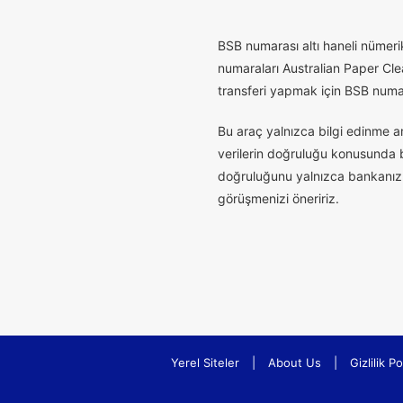
B
SB numarası altı haneli nümerik
numaraları Australian Paper Cle
transferi yapmak için BSB numaras
Bu araç yalnızca bilgi edinme a
verilerin doğruluğu konusunda bu
doğruluğunu yalnızca bankanız t
görüşmenizi öneririz.
Yerel Siteler
|
About Us
|
Gizlilik Po