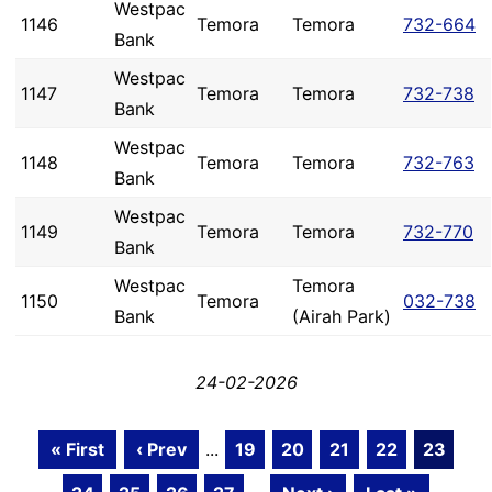
Westpac
1146
Temora
Temora
732-664
Bank
Westpac
1147
Temora
Temora
732-738
Bank
Westpac
1148
Temora
Temora
732-763
Bank
Westpac
1149
Temora
Temora
732-770
Bank
Westpac
Temora
1150
Temora
032-738
Bank
(Airah Park)
24-02-2026
« First
‹ Prev
...
19
20
21
22
23