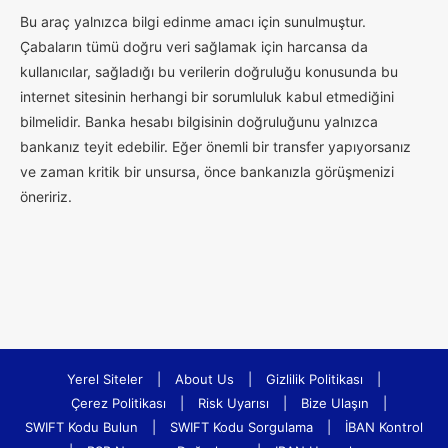
Bu araç yalnızca bilgi edinme amacı için sunulmuştur.
Çabaların tümü doğru veri sağlamak için harcansa da
kullanıcılar, sağladığı bu verilerin doğruluğu konusunda bu
internet sitesinin herhangi bir sorumluluk kabul etmediğini
bilmelidir. Banka hesabı bilgisinin doğruluğunu yalnızca
bankanız teyit edebilir. Eğer önemli bir transfer yapıyorsanız
ve zaman kritik bir unsursa, önce bankanızla görüşmenizi
öneririz.
Yerel Siteler
|
About Us
|
Gizlilik Politikası
|
Çerez Politikası
|
Risk Uyarısı
|
Bize Ulaşın
|
SWIFT Kodu Bulun
|
SWIFT Kodu Sorgulama
|
İBAN Kontrol