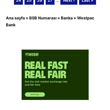
24
25
26
27
...
Next ›
Last »
Ana sayfa
»
BSB Numarası
»
Banka
»
Westpac
Bank