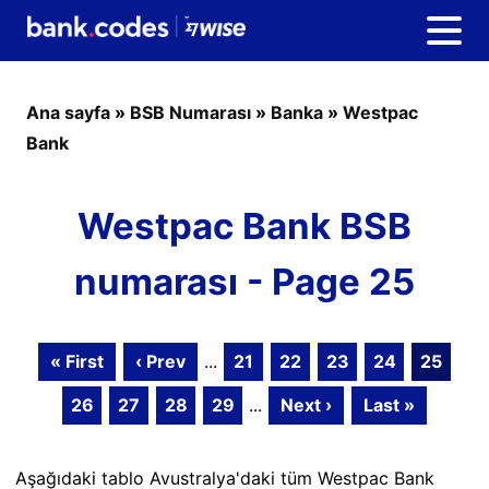
Ana sayfa
»
BSB Numarası
»
Banka
»
Westpac
Bank
Westpac Bank BSB
numarası - Page 25
« First
‹ Prev
...
21
22
23
24
25
26
27
28
29
...
Next ›
Last »
Aşağıdaki tablo Avustralya'daki tüm Westpac Bank