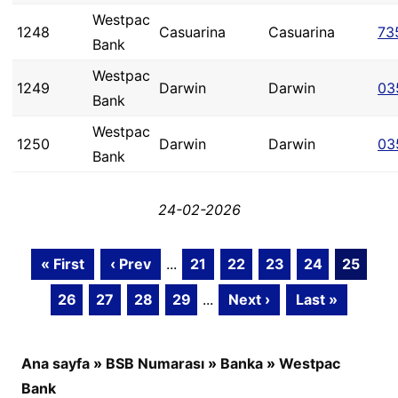
Westpac
1248
Casuarina
Casuarina
73
Bank
Westpac
1249
Darwin
Darwin
03
Bank
Westpac
1250
Darwin
Darwin
03
Bank
24-02-2026
« First
‹ Prev
...
21
22
23
24
25
26
27
28
29
...
Next ›
Last »
Ana sayfa
»
BSB Numarası
»
Banka
»
Westpac
Bank