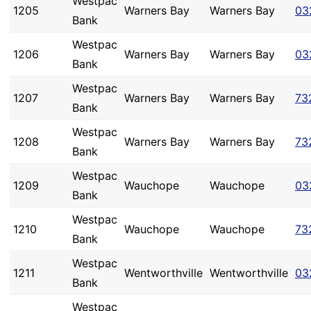
Westpac
1205
Warners Bay
Warners Bay
03
Bank
Westpac
1206
Warners Bay
Warners Bay
03
Bank
Westpac
1207
Warners Bay
Warners Bay
73
Bank
Westpac
1208
Warners Bay
Warners Bay
73
Bank
Westpac
1209
Wauchope
Wauchope
03
Bank
Westpac
1210
Wauchope
Wauchope
73
Bank
Westpac
1211
Wentworthville
Wentworthville
03
Bank
Westpac