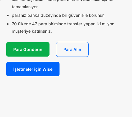
tamamlanıyor.
paranız banka düzeyinde bir güvenlikle korunur.
70 ülkede 47 para biriminde transfer yapan iki milyon
müşteriye katılırsınız.
Para Gönderin
Para Alın
İşletmeler için Wise