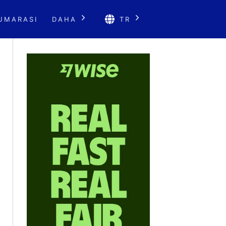
UMARASI
DAHA
TR