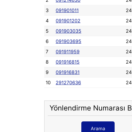
2
091214630
24
3
091901011
24
4
091901202
24
5
091903035
24
6
091903695
24
7
091911959
24
8
091916815
24
9
091916831
24
10
291270636
24
Yönlendirme Numarası B
Arama