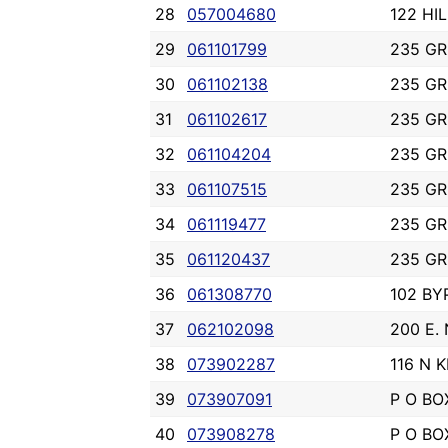
28
057004680
122 HI
29
061101799
235 GR
30
061102138
235 GR
31
061102617
235 GR
32
061104204
235 GR
33
061107515
235 GR
34
061119477
235 GR
35
061120437
235 GR
36
061308770
102 BY
37
062102098
200 E.
38
073902287
116 N K
39
073907091
P O BOX
40
073908278
P O BOX