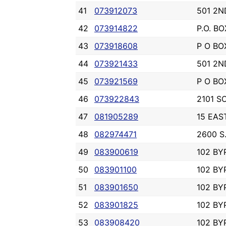
41
073912073
501 2N
42
073914822
P.O. BO
43
073918608
P O BO
44
073921433
501 2N
45
073921569
P O BOX
46
073922843
2101 S
47
081905289
15 EAS
48
082974471
2600 
49
083900619
102 BY
50
083901100
102 BY
51
083901650
102 BY
52
083901825
102 BY
53
083908420
102 BY