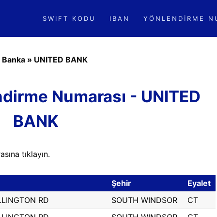
SWIFT KODU
IBAN
YÖNLENDIRME N
»
Banka
»
UNITED BANK
dirme Numarası - UNITED
BANK
sına tıklayın.
Şehir
Eyalet
LLINGTON RD
SOUTH WINDSOR
CT