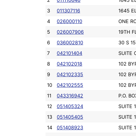
2
011110646
1645 E
3
011307116
1645 E
4
026000110
ONE R
5
026007906
19TH F
6
036002810
30 S 1
7
042101404
SUITE 
8
042102018
102 BY
9
042102335
102 BY
10
042102555
102 BY
11
043316942
P.O. B
12
051405324
SUITE 
13
051405405
SUITE 
14
051408923
SUITE 