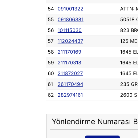
54
091001322
ATTN: 
55
091806381
50518 
56
101115030
823 BR
57
112024437
125 ME
58
211170169
1645 E
59
211170318
1645 E
60
211872027
1645 E
61
261170494
235 GR
62
282974161
2600 
Yönlendirme Numarası B