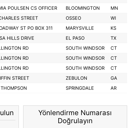
MIA POULSEN CS OFFICER
BLOOMINGTON
MN
CHARLES STREET
OSSEO
WI
OADWAY ST PO BOX 311
MARYSVILLE
KS
SA HILLS DRIVE
EL PASO
TX
LLINGTON RD
SOUTH WINDSOR
CT
LLINGTON RD
SOUTH WINDSOR
CT
LLINGTON RD
SOUTH WINDSOR
CT
IFFIN STREET
ZEBULON
GA
S THOMPSON
SPRINGDALE
AR
ulun
Yönlendirme Numarası
Doğrulayın