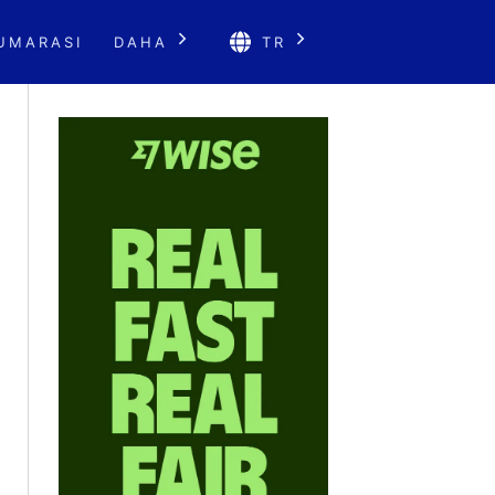
UMARASI
DAHA
TR