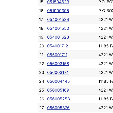
15
051504623
P.O. B
16
051900395
P O BO
17
054001534
4221 
18
054001550
4221 
19
054001628
4221 
20
054001712
11185 
21
055001711
4221 
22
056003158
4221 
23
056003174
4221 
24
056004445
11185 
25
056005169
4221 
26
056005253
11185 
27
056005376
4221 