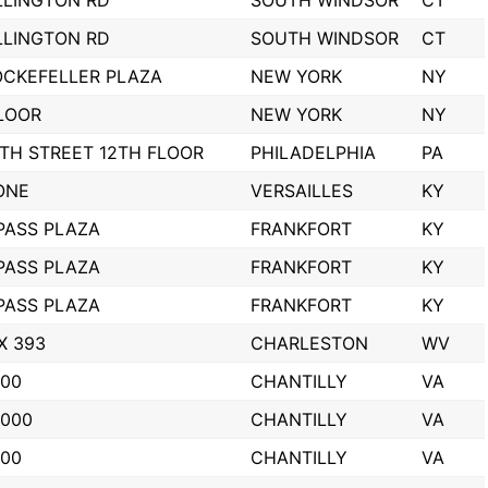
LLINGTON RD
SOUTH WINDSOR
CT
LLINGTON RD
SOUTH WINDSOR
CT
OCKEFELLER PLAZA
NEW YORK
NY
LOOR
NEW YORK
NY
5TH STREET 12TH FLOOR
PHILADELPHIA
PA
ONE
VERSAILLES
KY
PASS PLAZA
FRANKFORT
KY
PASS PLAZA
FRANKFORT
KY
PASS PLAZA
FRANKFORT
KY
OX 393
CHARLESTON
WV
100
CHANTILLY
VA
1000
CHANTILLY
VA
100
CHANTILLY
VA